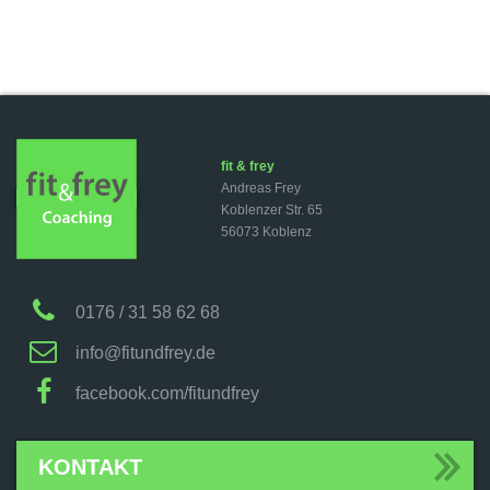
fit & frey
Andreas Frey
Koblenzer Str. 65
56073 Koblenz
0176 / 31 58 62 68
info@fitundfrey.de
facebook.com/fitundfrey
KONTAKT